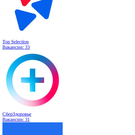
Top Selection
Вакансии:
33
СберЗдоровье
Вакансии:
31