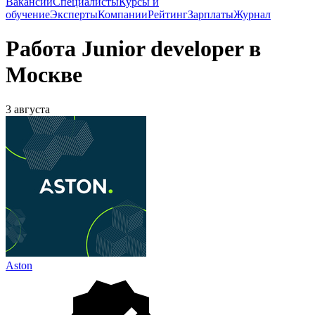
Вакансии
Специалисты
Курсы и
обучение
Эксперты
Компании
Рейтинг
Зарплаты
Журнал
Работа Junior developer в
Москве
3 августа
Aston