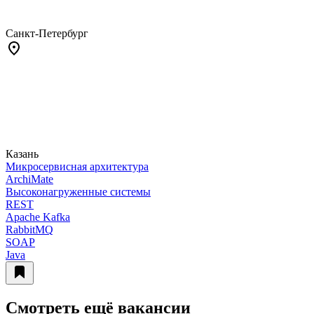
Санкт-Петербург
Казань
Микросервисная архитектура
ArchiMate
Высоконагруженные системы
REST
Apache Kafka
RabbitMQ
SOAP
Java
Смотреть ещё вакансии