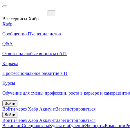
Все сервисы Хабра
Хабр
Сообщество IT-специалистов
Q&A
Ответы на любые вопросы об IT
Карьера
Профессиональное развитие в IT
Курсы
Обучение для смены профессии, роста в карьере и саморазвити
Войти
Войти через Хабр Аккаунт
Зарегистрироваться
Войти
Войти через Хабр Аккаунт
Зарегистрироваться
Вакансии
Специалисты
Курсы и обучение
Эксперты
Компании
Р