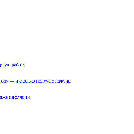
ервую работу
6 году — и сколько получают джуны
 ниже инфляции