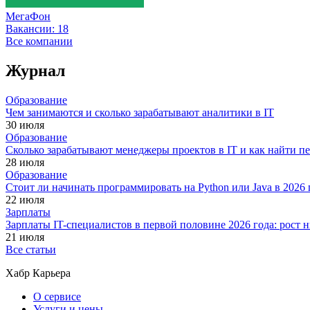
МегаФон
Вакансии:
18
Все компании
Журнал
Образование
Чем занимаются и сколько зарабатывают аналитики в IT
30 июля
Образование
Сколько зарабатывают менеджеры проектов в IT и как найти п
28 июля
Образование
Стоит ли начинать программировать на Python или Java в 202
22 июля
Зарплаты
Зарплаты IT-специалистов в первой половине 2026 года: рост
21 июля
Все статьи
Хабр Карьера
О сервисе
Услуги и цены