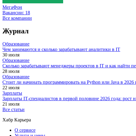
МегаФон
Вакансии:
18
Все компании
Журнал
Образование
Чем занимаются и сколько зарабатывают аналитики в IT
30 июля
Образование
Сколько зарабатывают менеджеры проектов в IT и как найти п
28 июля
Образование
Стоит ли начинать программировать на Python или Java в 202
22 июля
Зарплаты
Зарплаты IT-специалистов в первой половине 2026 года: рост
21 июля
Все статьи
Хабр Карьера
О сервисе
Услуги и цены