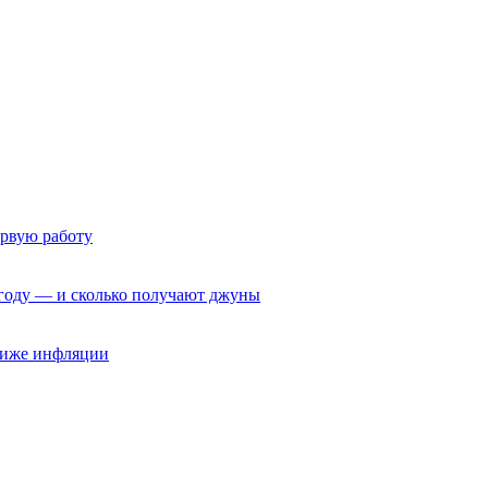
ервую работу
6 году — и сколько получают джуны
 ниже инфляции