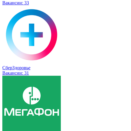
Вакансии:
33
СберЗдоровье
Вакансии:
31