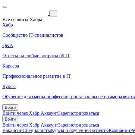
Все сервисы Хабра
Хабр
Сообщество IT-специалистов
Q&A
Ответы на любые вопросы об IT
Карьера
Профессиональное развитие в IT
Курсы
Обучение для смены профессии, роста в карьере и саморазвити
Войти
Войти через Хабр Аккаунт
Зарегистрироваться
Войти
Войти через Хабр Аккаунт
Зарегистрироваться
Вакансии
Специалисты
Курсы и обучение
Эксперты
Компании
Р