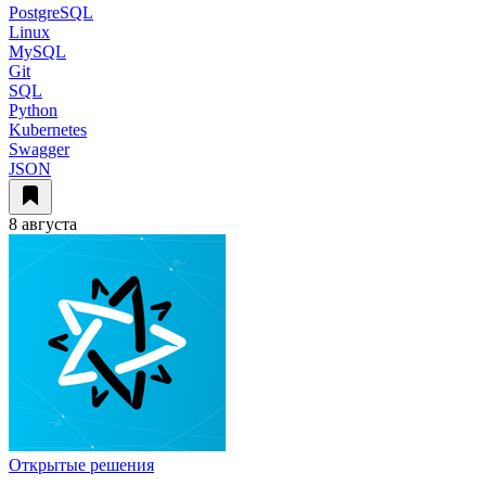
PostgreSQL
Linux
MySQL
Git
SQL
Python
Kubernetes
Swagger
JSON
8 августа
Открытые решения