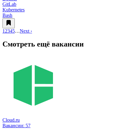
GitLab
Kubernetes
Bash
1
2
3
4
5
…
Next ›
Смотреть ещё вакансии
Cloud.ru
Вакансии:
57