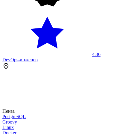
4.36
DevOps-инженер
Пенза
PostgreSQL
Groovy
Linux
Docker