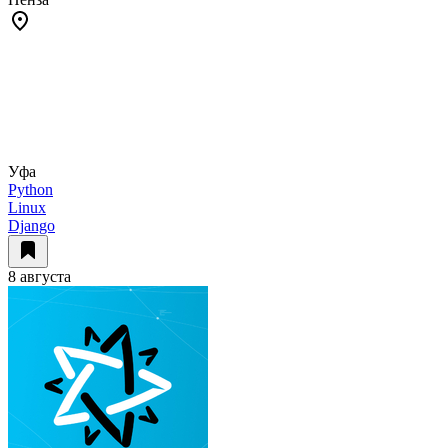
Уфа
Python
Linux
Django
8 августа