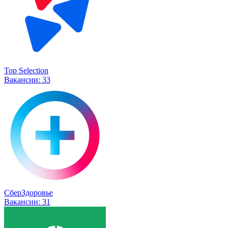
Top Selection
Вакансии:
33
СберЗдоровье
Вакансии:
31