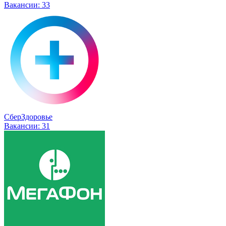
Вакансии:
33
СберЗдоровье
Вакансии:
31