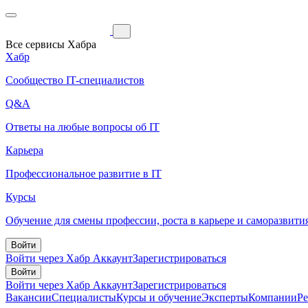
Все сервисы Хабра
Хабр
Сообщество IT-специалистов
Q&A
Ответы на любые вопросы об IT
Карьера
Профессиональное развитие в IT
Курсы
Обучение для смены профессии, роста в карьере и саморазвити
Войти
Войти через Хабр Аккаунт
Зарегистрироваться
Войти
Войти через Хабр Аккаунт
Зарегистрироваться
Вакансии
Специалисты
Курсы и обучение
Эксперты
Компании
Р