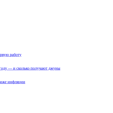
ервую работу
6 году — и сколько получают джуны
 ниже инфляции