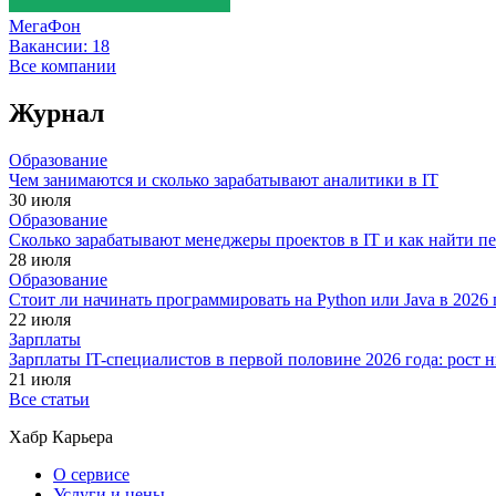
МегаФон
Вакансии:
18
Все компании
Журнал
Образование
Чем занимаются и сколько зарабатывают аналитики в IT
30 июля
Образование
Сколько зарабатывают менеджеры проектов в IT и как найти п
28 июля
Образование
Стоит ли начинать программировать на Python или Java в 202
22 июля
Зарплаты
Зарплаты IT-специалистов в первой половине 2026 года: рост
21 июля
Все статьи
Хабр Карьера
О сервисе
Услуги и цены