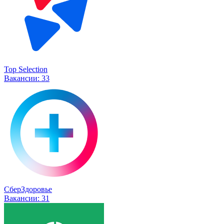
Top Selection
Вакансии:
33
СберЗдоровье
Вакансии:
31