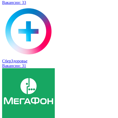
Вакансии:
33
СберЗдоровье
Вакансии:
31