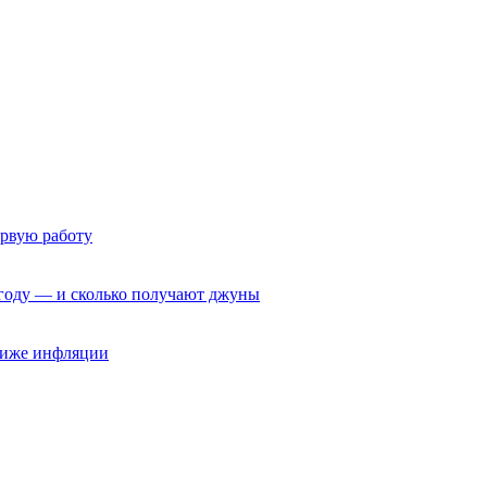
ервую работу
6 году — и сколько получают джуны
 ниже инфляции