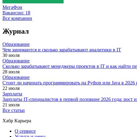
МегаФон
Вакансии:
18
Все компании
Журнал
Образование
Чем занимаются и сколько зарабатывают аналитики в IT
30 июля
Образование
Сколько зарабатывают менеджеры проектов в IT и как найти п
28 июля
Образование
Стоит ли начинать программировать на Python или Java в 202
22 июля
Зарплаты
Зарплаты IT-специалистов в первой половине 2026 года: рост
21 июля
Все статьи
Хабр Карьера
О сервисе
Услуги и цены