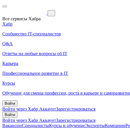
Все сервисы Хабра
Хабр
Сообщество IT-специалистов
Q&A
Ответы на любые вопросы об IT
Карьера
Профессиональное развитие в IT
Курсы
Обучение для смены профессии, роста в карьере и саморазвити
Войти
Войти через Хабр Аккаунт
Зарегистрироваться
Войти
Войти через Хабр Аккаунт
Зарегистрироваться
Вакансии
Специалисты
Курсы и обучение
Эксперты
Компании
Р