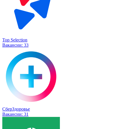
Top Selection
Вакансии:
33
СберЗдоровье
Вакансии:
31