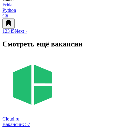
Frida
Python
C#
1
2
3
4
5
Next ›
Смотреть ещё вакансии
Cloud.ru
Вакансии:
57