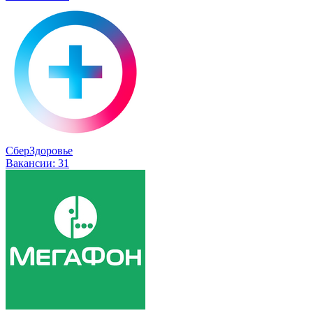
СберЗдоровье
Вакансии:
31