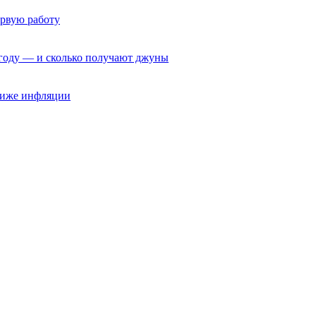
ервую работу
6 году — и сколько получают джуны
 ниже инфляции