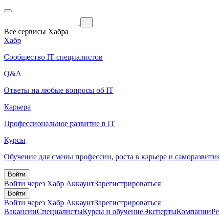
Все сервисы Хабра
Хабр
Сообщество IT-специалистов
Q&A
Ответы на любые вопросы об IT
Карьера
Профессиональное развитие в IT
Курсы
Обучение для смены профессии, роста в карьере и саморазвити
Войти
Войти через Хабр Аккаунт
Зарегистрироваться
Войти
Войти через Хабр Аккаунт
Зарегистрироваться
Вакансии
Специалисты
Курсы и обучение
Эксперты
Компании
Р