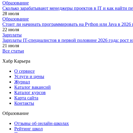
Образование
Сколько зарабатывают менеджеры проектов в IT и как найти п
28 июля
Образование
Стоит ли начинать программировать на Python или Java в 202
22 июля
Зарплаты
Зарплаты IT-специалистов в первой половине 2026 года: рост
21 июля
Все статьи
Хабр Карьера
О сервисе
Услуги и цены
Журнал
Каталог вакансий
Каталог курсов
Карта сайта
Контакты
Образование
Отзывы об онлайн-школах
Рейтинг школ