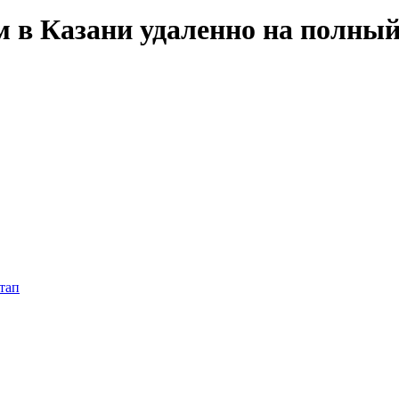
м в Казани удаленно на полный
тап