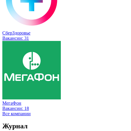
СберЗдоровье
Вакансии:
31
МегаФон
Вакансии:
18
Все компании
Журнал