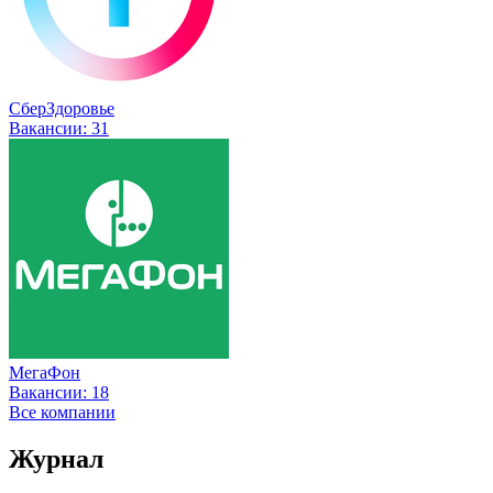
СберЗдоровье
Вакансии:
31
МегаФон
Вакансии:
18
Все компании
Журнал