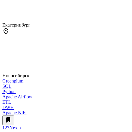
Екатеринбург
Новосибирск
Greenplum
SQL
Python
Apache Airflow
ETL
DWH
Apache NiFi
1
2
3
Next ›