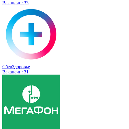
Вакансии:
33
СберЗдоровье
Вакансии:
31