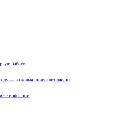
ервую работу
6 году — и сколько получают джуны
 ниже инфляции