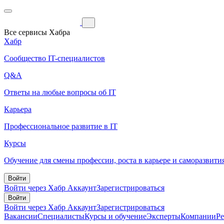
Все сервисы Хабра
Хабр
Сообщество IT-специалистов
Q&A
Ответы на любые вопросы об IT
Карьера
Профессиональное развитие в IT
Курсы
Обучение для смены профессии, роста в карьере и саморазвити
Войти
Войти через Хабр Аккаунт
Зарегистрироваться
Войти
Войти через Хабр Аккаунт
Зарегистрироваться
Вакансии
Специалисты
Курсы и обучение
Эксперты
Компании
Р