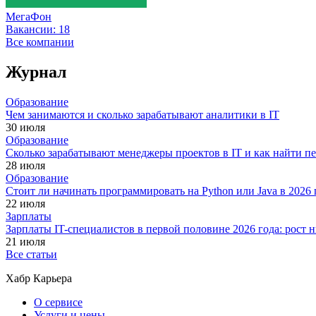
МегаФон
Вакансии:
18
Все компании
Журнал
Образование
Чем занимаются и сколько зарабатывают аналитики в IT
30 июля
Образование
Сколько зарабатывают менеджеры проектов в IT и как найти п
28 июля
Образование
Стоит ли начинать программировать на Python или Java в 202
22 июля
Зарплаты
Зарплаты IT-специалистов в первой половине 2026 года: рост
21 июля
Все статьи
Хабр Карьера
О сервисе
Услуги и цены