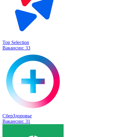
Top Selection
Вакансии:
33
СберЗдоровье
Вакансии:
31