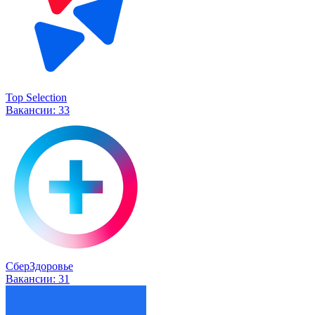
Top Selection
Вакансии:
33
СберЗдоровье
Вакансии:
31