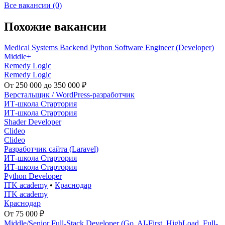
Все вакансии (0)
Похожие вакансии
Medical Systems Backend Python Software Engineer (Developer)
Middle+
Remedy Logic
Remedy Logic
От 250 000 до 350 000 ₽
Верстальщик / WordPress-разработчик
ИТ-школа Стартория
ИТ-школа Стартория
Shader Developer
Clideo
Clideo
Разработчик сайта (Laravel)
ИТ-школа Стартория
ИТ-школа Стартория
Python Developer
ITK academy
•
Краснодар
ITK academy
Краснодар
От 75 000 ₽
Middle/Senior Full-Stack Developer (Go, AI-First, HighLoad, Full-