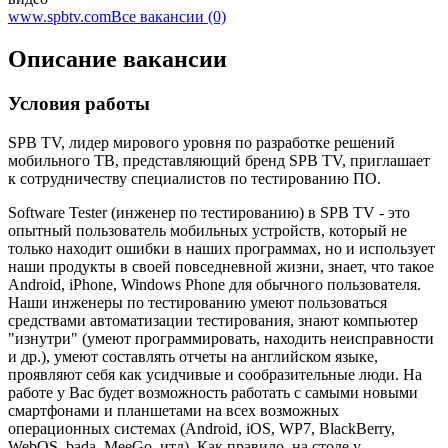
www.spbtv.com
Все вакансии (0)
Описание вакансии
Условия работы
SPB TV, лидер мирового уровня по разработке решений
мобильного ТВ, представляющий бренд SPB TV, приглашает
к сотрудничеству специалистов по тестированию ПО.
Software Tester (инженер по тестированию) в SPB TV - это
опытный пользователь мобильных устройств, который не
только находит ошибки в наших программах, но и использует
наши продукты в своей повседневной жизни, знает, что такое
Android, iPhone, Windows Phone для обычного пользователя.
Наши инженеры по тестированию умеют пользоваться
средствами автоматизации тестирования, знают компьютер
"изнутри" (умеют программировать, находить неисправности
и др.), умеют составлять отчеты на английском языке,
проявляют себя как усидчивые и сообразительные люди. На
работе у Вас будет возможность работать с самыми новыми
смартфонами и планшетами на всех возможных
операционных системах (Android, iOS, WP7, BlackBerry,
WebOS, bada, MeeGo, итд). Как правило, на столе у