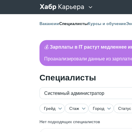
Вакансии
Специалисты
Курсы и обучение
Эк
💰
Зарплаты в IT растут медленнее 
Проанализировали данные из зарплатно
Специалисты
Системный администратор
Грейд
Стаж
Город
Статус
Нет подходящих специалистов