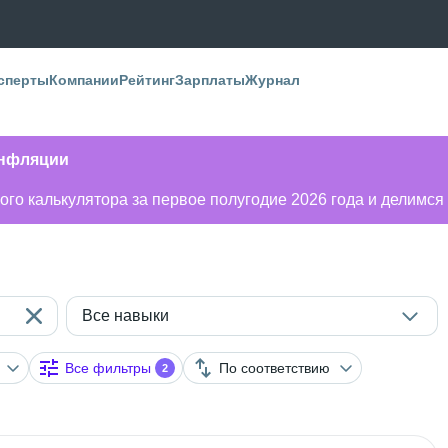
сперты
Компании
Рейтинг
Зарплаты
Журнал
инфляции
го калькулятора за первое полугодие 2026 года и делимся
Все навыки
Все фильтры
По соответствию
2