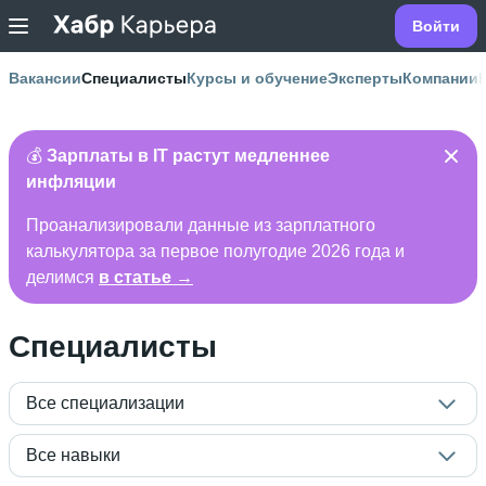
Войти
Вакансии
Специалисты
Курсы и обучение
Эксперты
Компании
💰
Зарплаты в IT растут медленнее
инфляции
Проанализировали данные из зарплатного
калькулятора за первое полугодие 2026 года и
делимся
в статье →
Специалисты
Все специализации
Все навыки