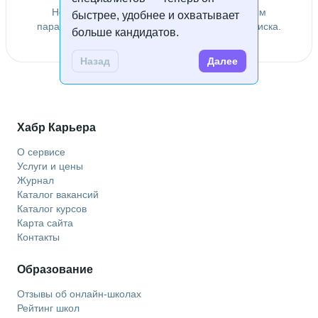
Не удалось найти специалистов по заданным
быстрее, удобнее и охватывает
параметрам. Попробуйте изменить условия поиска.
больше кандидатов.
Назад
Далее
Хабр Карьера
О сервисе
Услуги и цены
Журнал
Каталог вакансий
Каталог курсов
Карта сайта
Контакты
Образование
Отзывы об онлайн-школах
Рейтинг школ