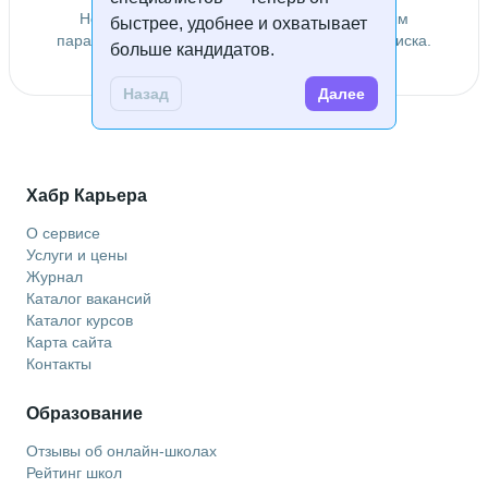
Не удалось найти специалистов по заданным
быстрее, удобнее и охватывает
параметрам. Попробуйте изменить условия поиска.
больше кандидатов.
Назад
Далее
Хабр Карьера
О сервисе
Услуги и цены
Журнал
Каталог вакансий
Каталог курсов
Карта сайта
Контакты
Образование
Отзывы об онлайн-школах
Рейтинг школ