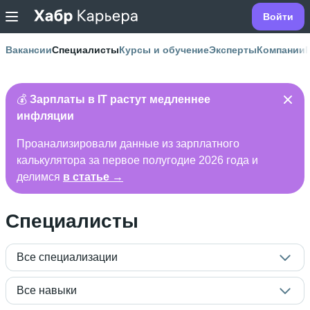
Войти
Вакансии
Специалисты
Курсы и обучение
Эксперты
Компании
💰
Зарплаты в IT растут медленнее
инфляции
Проанализировали данные из зарплатного
калькулятора за первое полугодие 2026 года и
делимся
в статье →
Специалисты
Все специализации
Все навыки