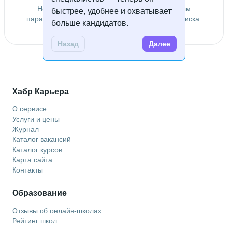
Не удалось найти специалистов по заданным
быстрее, удобнее и охватывает
параметрам. Попробуйте изменить условия поиска.
больше кандидатов.
Назад
Далее
Хабр Карьера
О сервисе
Услуги и цены
Журнал
Каталог вакансий
Каталог курсов
Карта сайта
Контакты
Образование
Отзывы об онлайн-школах
Рейтинг школ