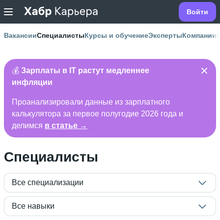
Войти
Вакансии
Специалисты
Курсы и обучение
Эксперты
Компании
💰
Зарплаты в IT растут медленнее
инфляции
Проанализировали данные из зарплатного
калькулятора за первое полугодие 2026 года и
делимся
в статье →
Специалисты
Все специализации
Все навыки