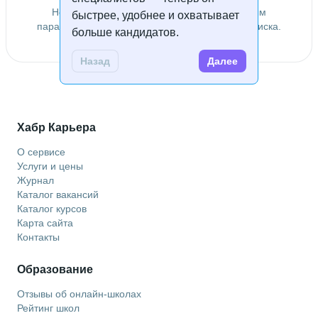
Не удалось найти специалистов по заданным
быстрее, удобнее и охватывает
параметрам. Попробуйте изменить условия поиска.
больше кандидатов.
Назад
Далее
Хабр Карьера
О сервисе
Услуги и цены
Журнал
Каталог вакансий
Каталог курсов
Карта сайта
Контакты
Образование
Отзывы об онлайн-школах
Рейтинг школ