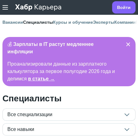
Войти
Вакансии
Специалисты
Курсы и обучение
Эксперты
Компании
💰
Зарплаты в IT растут медленнее
инфляции
Проанализировали данные из зарплатного
калькулятора за первое полугодие 2026 года и
делимся
в статье →
Специалисты
Все специализации
Все навыки