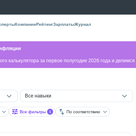
сперты
Компании
Рейтинг
Зарплаты
Журнал
инфляции
го калькулятора за первое полугодие 2026 года и делимся
Все навыки
Все фильтры
По соответствию
1