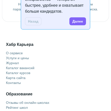
Не удалось найти специалистов по заданным
быстрее, удобнее и охватывает
параметрам. Попробуйте изменить условия поиска.
больше кандидатов.
Назад
Далее
Хабр Карьера
О сервисе
Услуги и цены
Журнал
Каталог вакансий
Каталог курсов
Карта сайта
Контакты
Образование
Отзывы об онлайн-школах
Рейтинг школ