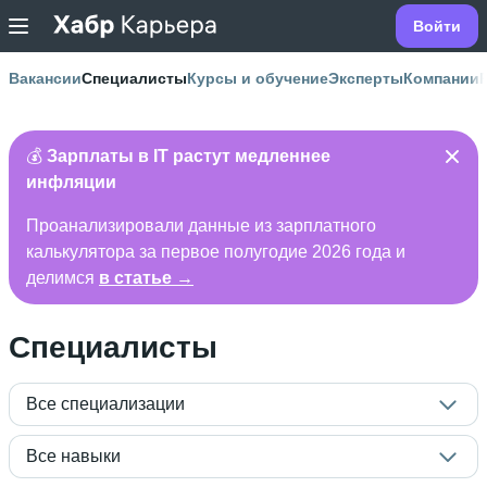
Войти
Вакансии
Специалисты
Курсы и обучение
Эксперты
Компании
💰
Зарплаты в IT растут медленнее
инфляции
Проанализировали данные из зарплатного
калькулятора за первое полугодие 2026 года и
делимся
в статье →
Специалисты
Все специализации
Все навыки