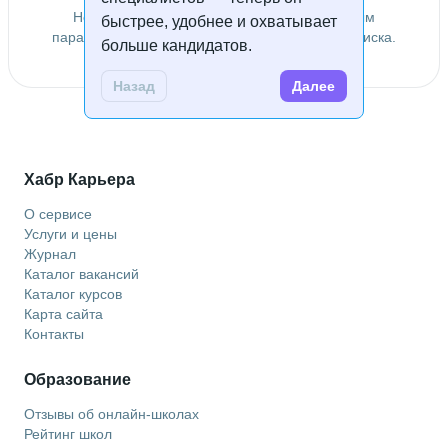
Не удалось найти специалистов по заданным
быстрее, удобнее и охватывает
параметрам. Попробуйте изменить условия поиска.
больше кандидатов.
Назад
Далее
Хабр Карьера
О сервисе
Услуги и цены
Журнал
Каталог вакансий
Каталог курсов
Карта сайта
Контакты
Образование
Отзывы об онлайн-школах
Рейтинг школ