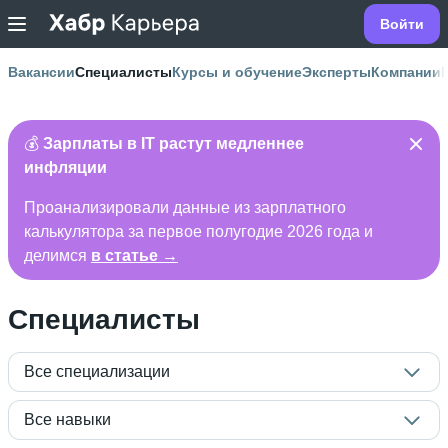
Войти
Вакансии
Специалисты
Курсы и обучение
Эксперты
Компании
💰
Зарплаты в IT растут медленнее
инфляции
Проанализировали данные из зарплатного
калькулятора за первое полугодие 2026 года и
делимся
в статье →
Специалисты
Все специализации
Все навыки