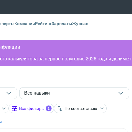
сперты
Компании
Рейтинг
Зарплаты
Журнал
инфляции
го калькулятора за первое полугодие 2026 года и делимся
Все навыки
Все фильтры
По соответствию
1
и