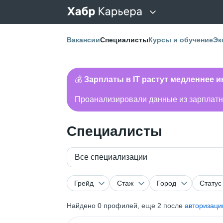
Вакансии
Специалисты
Курсы и обучение
Эк
💰
Зарплаты в IT растут медленнее 
Проанализировали данные из зарплатно
Специалисты
Все специализации
Грейд
Стаж
Город
Статус
Найдено
0
профилей, еще 2 после
авторизаци