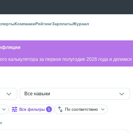
сперты
Компании
Рейтинг
Зарплаты
Журнал
инфляции
го калькулятора за первое полугодие 2026 года и делимся
Все навыки
Все фильтры
По соответствию
1
и