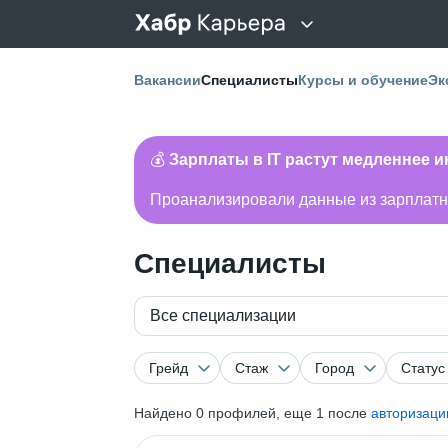
Вакансии
Специалисты
Курсы и обучение
Эк
💰
Зарплаты в IT растут медленнее 
Проанализировали данные из зарплатно
Специалисты
Все специализации
Грейд
Стаж
Город
Статус
Найдено
0
профилей, еще 1 после
авторизаци