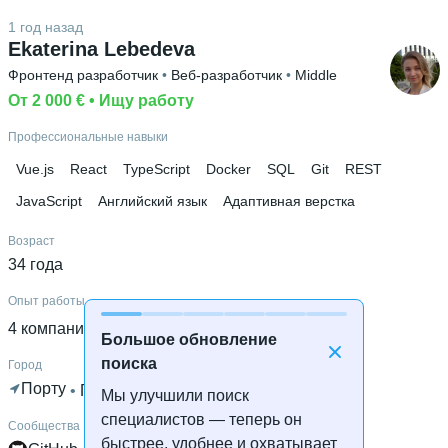
Английский С1
 • 
Русский родной язык
1 год назад
Высшее образование
Ekaterina Lebedeva
ПГУ
 • 
Институт Информатики и вычислительной техники
Фронтенд разработчик
 • 
Веб-разработчик
 • 
Middle
(ИИВТ)
 • 
3 года и 1 месяц
От 2 000 €
 • 
Ищу работу
Ещё 2 в профиле
Профессиональные навыки
Дополнительное образование
Vue.js
React
TypeScript
Docker
SQL
Git
REST
Языковые курсы португальского
JavaScript
Английский язык
Адаптивная верстка
Возраст
34 года
Опыт работы
4 компании
 • 
14 лет и 5 месяцев
Большое обновление
поиска
Город
Порту
 • 
Готова к удалённой работе
Мы улучшили поиск
специалистов — теперь он
Сообщества
быстрее, удобнее и охватывает