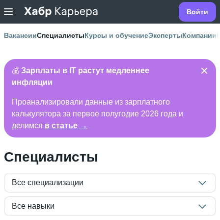
Войти
Вакансии
Специалисты
Курсы и обучение
Эксперты
Компании
💰
Зарплаты в IT растут медленнее
инфляции
Проанализировали данные из зарплатного
калькулятора за первое полугодие 2026 года и
делимся
в статье →
Специалисты
Все специализации
Все навыки