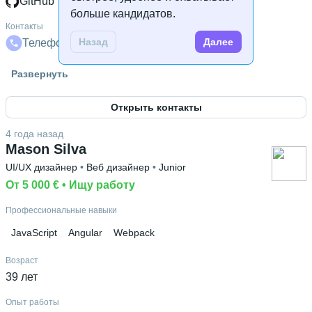
GitHub
больше кандидатов.
Контакты
Назад
Далее
Телефон
Телеграм
Почта
LinkedIn
Гражданство
Развернуть
Россия
Открыть контакты
Знание языков
Английский С1
 • 
Португальский А1
 • 
Русский родной язык
4 года назад
Mason Silva
Высшее образование
UI/UX дизайнер
 • 
Веб дизайнер
 • 
Junior
ПГУАС
 • 
Технологический
 • 
1 год и 9 месяцев
От 5 000 €
 • 
Ищу работу
Ещё 1 в профиле
Профессиональные навыки
Дополнительное образование
ПГУАС
JavaScript
Angular
Webpack
Возраст
39 лет
Опыт работы