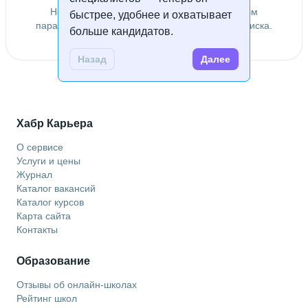
Не удалось найти специалистов по заданным
быстрее, удобнее и охватывает
параметрам. Попробуйте изменить условия поиска.
больше кандидатов.
Назад
Далее
Хабр Карьера
О сервисе
Услуги и цены
Журнал
Каталог вакансий
Каталог курсов
Карта сайта
Контакты
Образование
Отзывы об онлайн-школах
Рейтинг школ