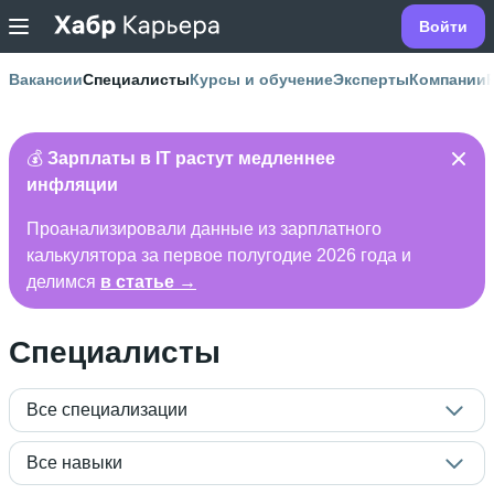
Войти
Вакансии
Специалисты
Курсы и обучение
Эксперты
Компании
💰
Зарплаты в IT растут медленнее
инфляции
Проанализировали данные из зарплатного
калькулятора за первое полугодие 2026 года и
делимся
в статье →
Специалисты
Все специализации
Все навыки