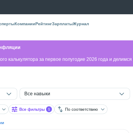
сперты
Компании
Рейтинг
Зарплаты
Журнал
инфляции
го калькулятора за первое полугодие 2026 года и делимся
Все навыки
Все фильтры
По соответствию
1
ии