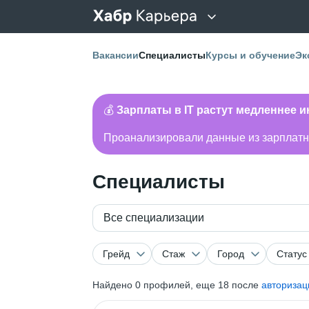
Вакансии
Специалисты
Курсы и обучение
Эк
💰
Зарплаты в IT растут медленнее 
Проанализировали данные из зарплатно
Специалисты
Все специализации
Грейд
Стаж
Город
Статус
Найдено
0
профилей, еще 18 после
авторизац