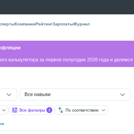
сперты
Компании
Рейтинг
Зарплаты
Журнал
инфляции
го калькулятора за первое полугодие 2026 года и делимся
Все навыки
Все фильтры
По соответствию
1
ии