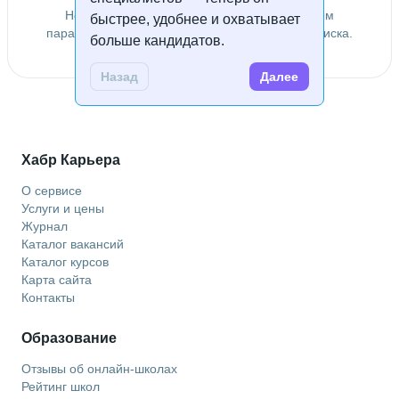
Не удалось найти специалистов по заданным
быстрее, удобнее и охватывает
параметрам. Попробуйте изменить условия поиска.
больше кандидатов.
Назад
Далее
Хабр Карьера
О сервисе
Услуги и цены
Журнал
Каталог вакансий
Каталог курсов
Карта сайта
Контакты
Образование
Отзывы об онлайн-школах
Рейтинг школ