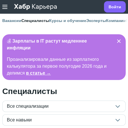
Войти
Вакансии
Специалисты
Курсы и обучение
Эксперты
Компании
💰
Зарплаты в IT растут медленнее
инфляции
Проанализировали данные из зарплатного
калькулятора за первое полугодие 2026 года и
делимся
в статье →
Специалисты
Все специализации
Все навыки