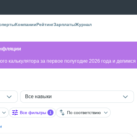
сперты
Компании
Рейтинг
Зарплаты
Журнал
инфляции
го калькулятора за первое полугодие 2026 года и делимся
Все навыки
Все фильтры
По соответствию
1
и