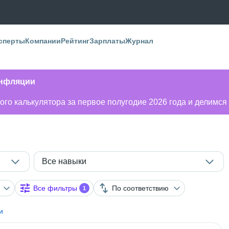
сперты
Компании
Рейтинг
Зарплаты
Журнал
инфляции
го калькулятора за первое полугодие 2026 года и делимся
Все навыки
Все фильтры
По соответствию
1
и