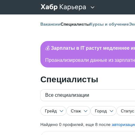
Вакансии
Специалисты
Курсы и обучение
Эк
💰
Зарплаты в IT растут медленнее 
Проанализировали данные из зарплатно
Специалисты
Все специализации
Грейд
Стаж
Город
Статус
Найдено
0
профилей, еще 8 после
авторизаци