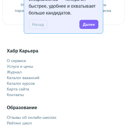
Не удалось найти специалистов по заданным
быстрее, удобнее и охватывает
параметрам. Попробуйте изменить условия поиска.
больше кандидатов.
Назад
Далее
Хабр Карьера
О сервисе
Услуги и цены
Журнал
Каталог вакансий
Каталог курсов
Карта сайта
Контакты
Образование
Отзывы об онлайн-школах
Рейтинг школ