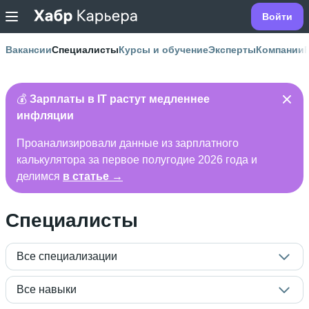
Войти
Вакансии
Специалисты
Курсы и обучение
Эксперты
Компании
💰
Зарплаты в IT растут медленнее
инфляции
Проанализировали данные из зарплатного
калькулятора за первое полугодие 2026 года и
делимся
в статье →
Специалисты
Все специализации
Все навыки