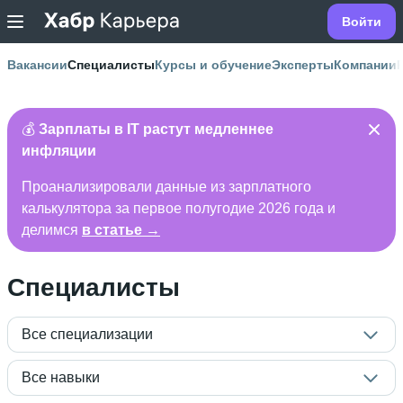
Войти
Вакансии
Специалисты
Курсы и обучение
Эксперты
Компании
💰
Зарплаты в IT растут медленнее
инфляции
Проанализировали данные из зарплатного
калькулятора за первое полугодие 2026 года и
делимся
в статье →
Специалисты
Все специализации
Все навыки