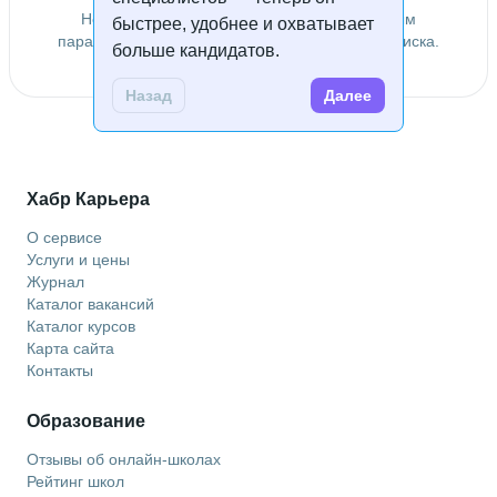
Не удалось найти специалистов по заданным
быстрее, удобнее и охватывает
параметрам. Попробуйте изменить условия поиска.
больше кандидатов.
Назад
Далее
Хабр Карьера
О сервисе
Услуги и цены
Журнал
Каталог вакансий
Каталог курсов
Карта сайта
Контакты
Образование
Отзывы об онлайн-школах
Рейтинг школ