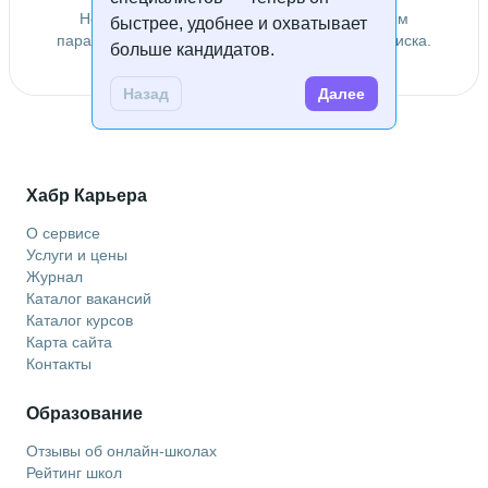
Не удалось найти специалистов по заданным
быстрее, удобнее и охватывает
параметрам. Попробуйте изменить условия поиска.
больше кандидатов.
Назад
Далее
Хабр Карьера
О сервисе
Услуги и цены
Журнал
Каталог вакансий
Каталог курсов
Карта сайта
Контакты
Образование
Отзывы об онлайн-школах
Рейтинг школ