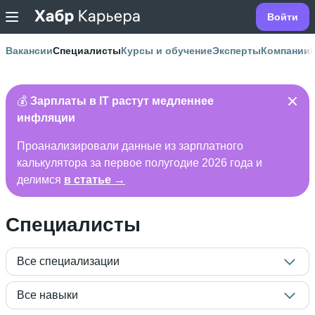
Войти
Вакансии
Специалисты
Курсы и обучение
Эксперты
Компании
💰
Зарплаты в IT растут медленнее
инфляции
Проанализировали данные из зарплатного
калькулятора за первое полугодие 2026 года и
делимся
в статье →
Специалисты
Все специализации
Все навыки