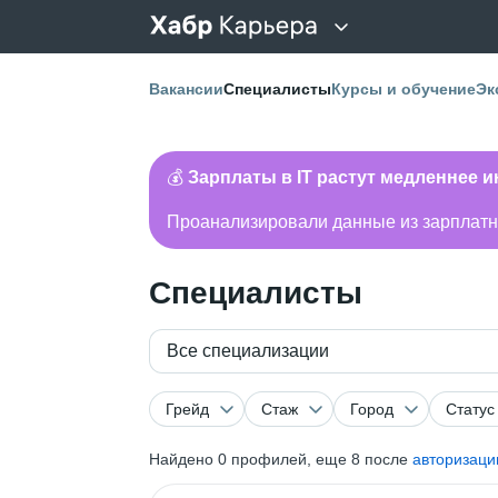
Вакансии
Специалисты
Курсы и обучение
Эк
💰
Зарплаты в IT растут медленнее 
Проанализировали данные из зарплатно
Специалисты
Все специализации
Грейд
Стаж
Город
Статус
Найдено
0
профилей, еще 8 после
авторизаци