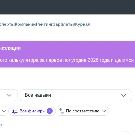
сперты
Компании
Рейтинг
Зарплаты
Журнал
инфляции
го калькулятора за первое полугодие 2026 года и делимся
Все навыки
Все фильтры
По соответствию
1
и