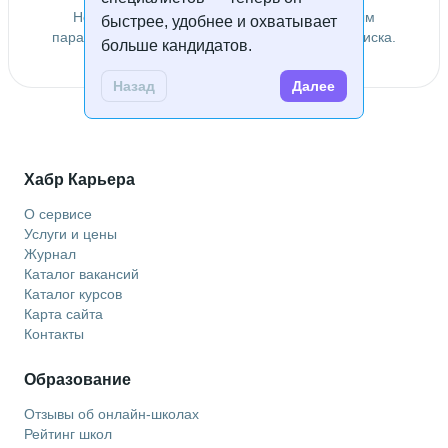
Не удалось найти специалистов по заданным
быстрее, удобнее и охватывает
параметрам. Попробуйте изменить условия поиска.
больше кандидатов.
Назад
Далее
Хабр Карьера
О сервисе
Услуги и цены
Журнал
Каталог вакансий
Каталог курсов
Карта сайта
Контакты
Образование
Отзывы об онлайн-школах
Рейтинг школ