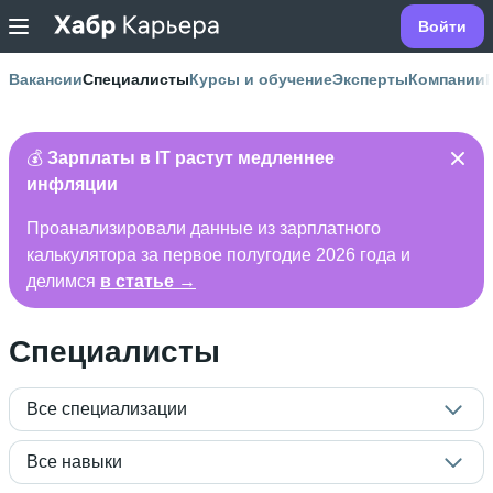
Войти
Вакансии
Специалисты
Курсы и обучение
Эксперты
Компании
💰
Зарплаты в IT растут медленнее
инфляции
Проанализировали данные из зарплатного
калькулятора за первое полугодие 2026 года и
делимся
в статье →
Специалисты
Все специализации
Все навыки