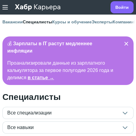
Войти
Вакансии
Специалисты
Курсы и обучение
Эксперты
Компании
💰
Зарплаты в IT растут медленнее
инфляции
Проанализировали данные из зарплатного
калькулятора за первое полугодие 2026 года и
делимся
в статье →
Специалисты
Все специализации
Все навыки