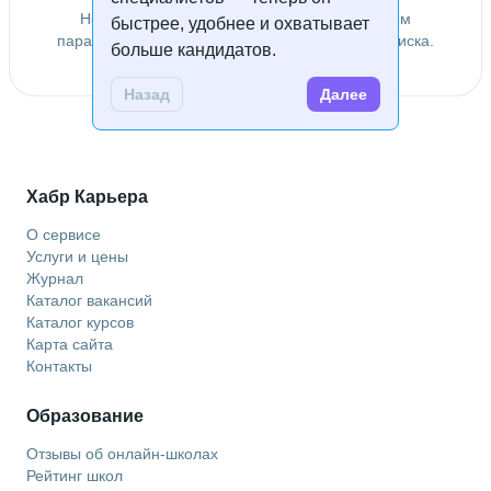
Не удалось найти специалистов по заданным
быстрее, удобнее и охватывает
параметрам. Попробуйте изменить условия поиска.
больше кандидатов.
Назад
Далее
Хабр Карьера
О сервисе
Услуги и цены
Журнал
Каталог вакансий
Каталог курсов
Карта сайта
Контакты
Образование
Отзывы об онлайн-школах
Рейтинг школ