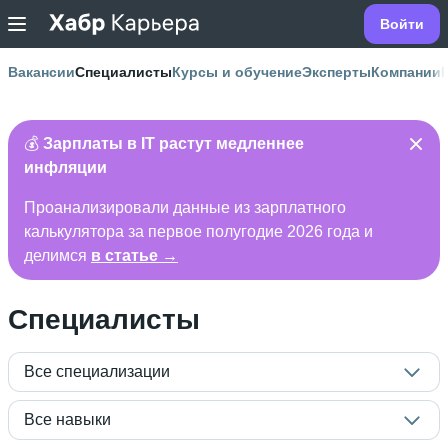
Войти
Вакансии
Специалисты
Курсы и обучение
Эксперты
Компании
💰
Зарплаты в IT растут медленнее
инфляции
Проанализировали данные из зарплатного
калькулятора за первое полугодие 2026 года и
делимся
в статье →
Специалисты
Все специализации
Все навыки