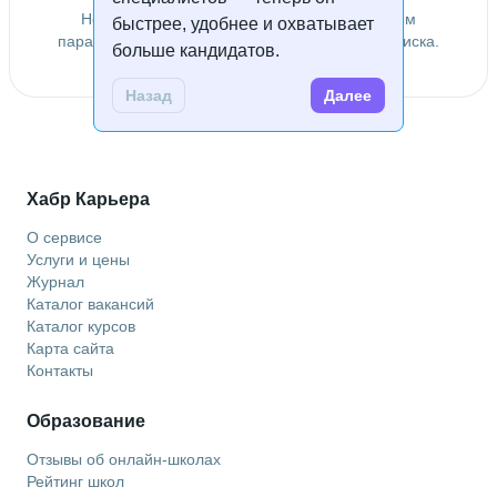
Не удалось найти специалистов по заданным
быстрее, удобнее и охватывает
параметрам. Попробуйте изменить условия поиска.
больше кандидатов.
Назад
Далее
Хабр Карьера
О сервисе
Услуги и цены
Журнал
Каталог вакансий
Каталог курсов
Карта сайта
Контакты
Образование
Отзывы об онлайн-школах
Рейтинг школ