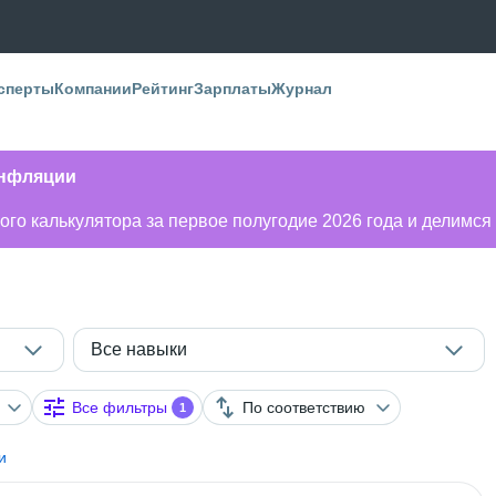
сперты
Компании
Рейтинг
Зарплаты
Журнал
инфляции
го калькулятора за первое полугодие 2026 года и делимся
Все навыки
Все фильтры
По соответствию
1
и