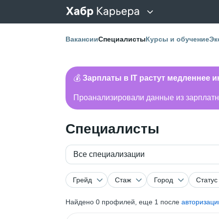
Вакансии
Специалисты
Курсы и обучение
Эк
💰
Зарплаты в IT растут медленнее 
Проанализировали данные из зарплатно
Специалисты
Все специализации
Грейд
Стаж
Город
Статус
Найдено
0
профилей, еще 1 после
авторизаци