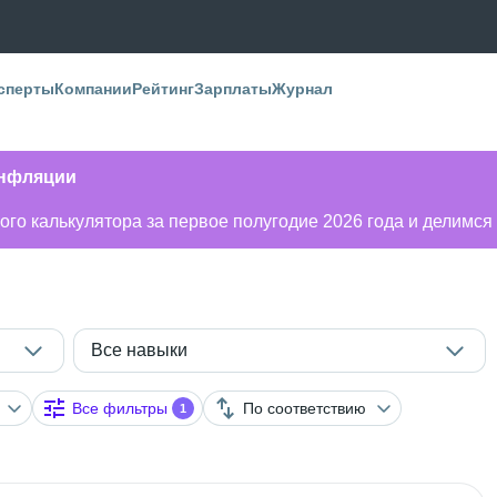
сперты
Компании
Рейтинг
Зарплаты
Журнал
инфляции
го калькулятора за первое полугодие 2026 года и делимся
Все навыки
Все фильтры
По соответствию
1