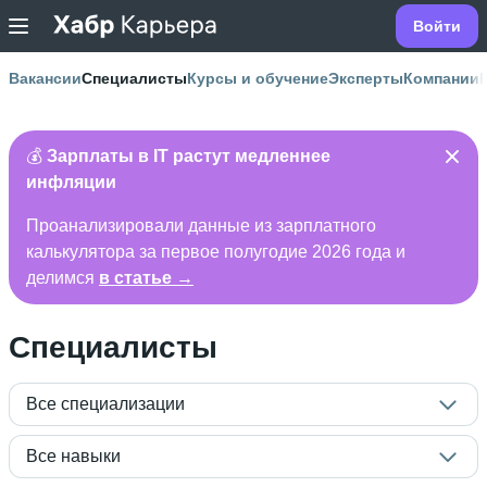
Войти
Вакансии
Специалисты
Курсы и обучение
Эксперты
Компании
💰
Зарплаты в IT растут медленнее
инфляции
Проанализировали данные из зарплатного
калькулятора за первое полугодие 2026 года и
делимся
в статье →
Специалисты
Все специализации
Все навыки