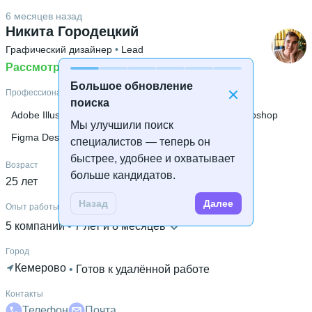
Английский В2
6 месяцев назад
Высшее образование
Никита Городецкий
РГПУ им. А.И. Герцена
 • 
Информационных технологий
 • 
Графический дизайнер
 • 
Lead
3 года и 11 месяцев
Рассмотрю предложения
Большое обновление
Профессиональные навыки
поиска
Adobe Illustrator
Создание анимации
Adobe Photoshop
Мы улучшили поиск
Figma Design
GPT
специалистов — теперь он
быстрее, удобнее и охватывает
Возраст
больше кандидатов.
25 лет
Назад
Далее
Опыт работы
5 компаний
 • 
7 лет и 8 месяцев
Город
Кемерово
 • 
Готов к удалённой работе
Контакты
Телефон
Почта