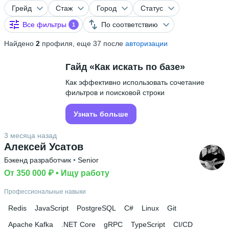
Грейд
Стаж
Город
Статус
Все фильтры
По соответствию
1
Найдено
2
профиля, еще 37 после
авторизации
Гайд «Как искать по базе»
Как эффективно использовать сочетание
фильтров и поисковой строки
Узнать больше
3 месяца назад
Алексей Усатов
Бэкенд разработчик
 • 
Senior
От 350 000 ₽
 • 
Ищу работу
Профессиональные навыки
Redis
JavaScript
PostgreSQL
C#
Linux
Git
Apache Kafka
.NET Core
gRPC
TypeScript
CI/CD