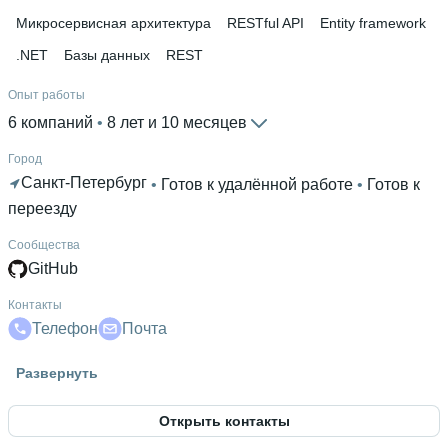
Микросервисная архитектура
RESTful API
Entity framework
.NET
Базы данных
REST
Опыт работы
6 компаний
 • 
8 лет и 10 месяцев
Город
Санкт-Петербург
 • 
Готов к удалённой работе
 • 
Готов к
переезду
Сообщества
GitHub
Контакты
Телефон
Почта
Гражданство
Развернуть
Россия
Открыть контакты
Знание языков