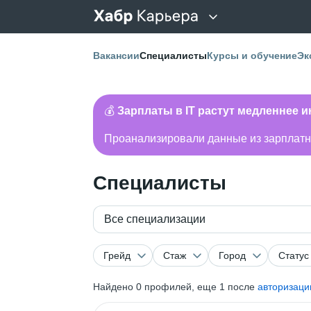
Вакансии
Специалисты
Курсы и обучение
Эк
💰
Зарплаты в IT растут медленнее 
Проанализировали данные из зарплатно
Специалисты
Все специализации
Грейд
Стаж
Город
Статус
Найдено
0
профилей, еще 1 после
авторизаци