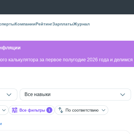
сперты
Компании
Рейтинг
Зарплаты
Журнал
инфляции
го калькулятора за первое полугодие 2026 года и делимся
Все навыки
Все фильтры
По соответствию
1
и