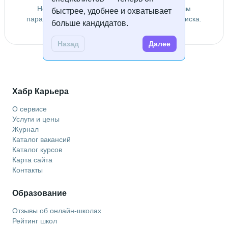
Не удалось найти специалистов по заданным
быстрее, удобнее и охватывает
параметрам. Попробуйте изменить условия поиска.
больше кандидатов.
Назад
Далее
Хабр Карьера
О сервисе
Услуги и цены
Журнал
Каталог вакансий
Каталог курсов
Карта сайта
Контакты
Образование
Отзывы об онлайн-школах
Рейтинг школ