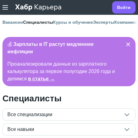
Войти
Вакансии
Специалисты
Курсы и обучение
Эксперты
Компании
💰
Зарплаты в IT растут медленнее
инфляции
Проанализировали данные из зарплатного
калькулятора за первое полугодие 2026 года и
делимся
в статье →
Специалисты
Все специализации
Все навыки