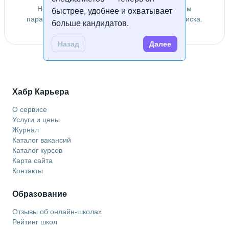
Не удалось найти специалистов по заданным
быстрее, удобнее и охватывает
параметрам. Попробуйте изменить условия поиска.
больше кандидатов.
Назад
Далее
Хабр Карьера
О сервисе
Услуги и цены
Журнал
Каталог вакансий
Каталог курсов
Карта сайта
Контакты
Образование
Отзывы об онлайн-школах
Рейтинг школ