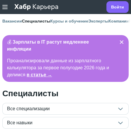
Войти
Вакансии
Специалисты
Курсы и обучение
Эксперты
Компании
💰
Зарплаты в IT растут медленнее
инфляции
Проанализировали данные из зарплатного
калькулятора за первое полугодие 2026 года и
делимся
в статье →
Специалисты
Все специализации
Все навыки