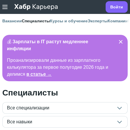
Войти
Вакансии
Специалисты
Курсы и обучение
Эксперты
Компании
💰
Зарплаты в IT растут медленнее
инфляции
Проанализировали данные из зарплатного
калькулятора за первое полугодие 2026 года и
делимся
в статье →
Специалисты
Все специализации
Все навыки