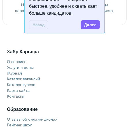
Не удалось найти специалистов по заданным
быстрее, удобнее и охватывает
параметрам. Попробуйте изменить условия поиска.
больше кандидатов.
Назад
Далее
Хабр Карьера
О сервисе
Услуги и цены
Журнал
Каталог вакансий
Каталог курсов
Карта сайта
Контакты
Образование
Отзывы об онлайн-школах
Рейтинг школ